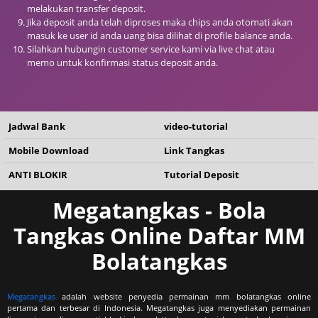
melakukan transfer deposit.
Jika deposit anda telah diproses maka chips anda otomati akan
masuk ke user id anda uang bisa dilihat di profile balance anda.
Silahkan hubungin customer service kami via live chat atau
memo untuk konfirmasi status deposit anda.
Jadwal Bank
video-tutorial
Mobile Download
Link Tangkas
ANTI BLOKIR
Tutorial Deposit
Megatangkas - Bola
Tangkas Online Daftar MM
Bolatangkas
Megatangkas
adalah website penyedia permainan mm bolatangkas online
pertama dan terbesar di Indonesia. Megatangkas juga menyediakan permainan