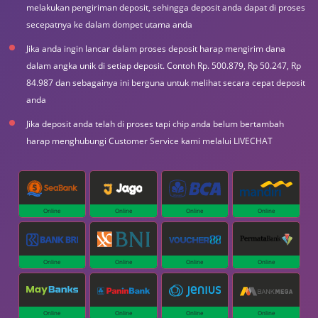
melakukan pengiriman deposit, sehingga deposit anda dapat di proses
secepatnya ke dalam dompet utama anda
Jika anda ingin lancar dalam proses deposit harap mengirim dana
dalam angka unik di setiap deposit. Contoh Rp. 500.879, Rp 50.247, Rp
84.987 dan sebagainya ini berguna untuk melihat secara cepat deposit
anda
Jika deposit anda telah di proses tapi chip anda belum bertambah
harap menghubungi Customer Service kami melalui LIVECHAT
Online
Online
Online
Online
Online
Online
Online
Online
Online
Online
Online
Online